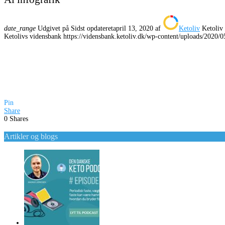
date_range
Udgivet på
Sidst opdateret
april 13, 2020
af
Ketoliv
Ketoliv
Ketolivs vidensbank
https://vidensbank.ketoliv.dk/wp-content/uploads/2020/
Pin
Share
0
Shares
Artikler og blogs