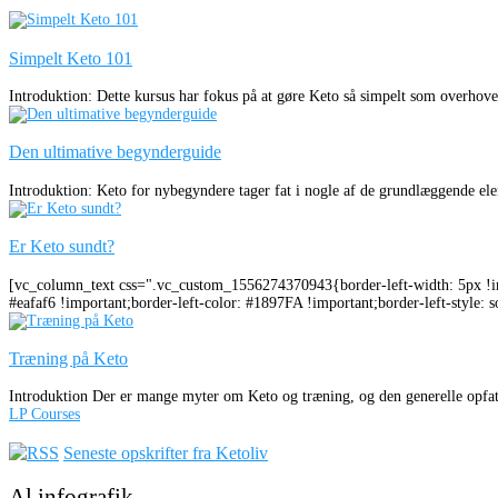
Simpelt Keto 101
Introduktion: Dette kursus har fokus på at gøre Keto så simpelt som overhoved
Den ultimative begynderguide
Introduktion: Keto for nybegyndere tager fat i nogle af de grundlæggende elem
Er Keto sundt?
[vc_column_text css=".vc_custom_1556274370943{border-left-width: 5px !imp
#eafaf6 !important;border-left-color: #1897FA !important;border-left-style: s
Træning på Keto
Introduktion Der er mange myter om Keto og træning, og den generelle opfattel
LP Courses
Seneste opskrifter fra Ketoliv
Al infografik