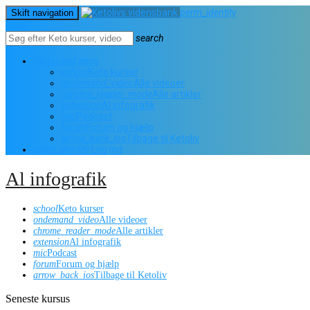
perm_identity
Skift navigation
menu
search
Menu
add
apps
school
Keto kurser
ondemand_video
Alle videoer
chrome_reader_mode
Alle artikler
extension
Al infografik
mic
Podcast
forum
Forum og hjælp
arrow_back_ios
Tilbage til Ketoliv
perm_identity
Log ind
Al infografik
school
Keto kurser
ondemand_video
Alle videoer
chrome_reader_mode
Alle artikler
extension
Al infografik
mic
Podcast
forum
Forum og hjælp
arrow_back_ios
Tilbage til Ketoliv
Seneste kursus