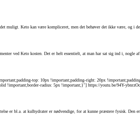
et muligt. Keto kan være kompliceret, men det behøver det ikke være, og i dette
enter ved Keto kosten. Det er helt essentielt, at man har sat sig ind i, nogle 
ortant;padding-top: 10px !important;padding-right: 20px !important;padding
olid !important;border-radius: 5px !important;}"] https://youtu.be/94Y-ybnrzOc 
se er bl.a. at kulhydrater er nødvendige, for at kunne præstere fysisk. Den er 